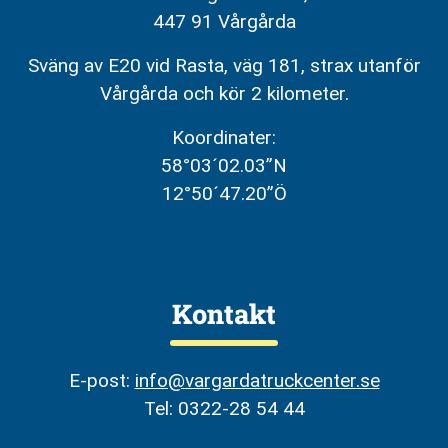
447 91 Vårgårda
Sväng av E20 vid Rasta, väg 181, strax utanför
Vårgårda och kör 2 kilometer.
Koordinater:
58°03´02.03”N
12°50´47.20”Ö
Kontakt
E-post:
info@vargardatruckcenter.se
Tel: 0322-28 54 44