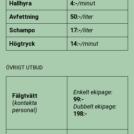
Hallhyra
4:-
/minu
t
Avfettning
50:-
/liter
Schampo
17:-
/liter
Högtryck
14:-
/minut
ÖVRIGT UTBUD
Enkelt ekipage:
Fälgtvätt
99:-
(
kontakta
Dubbelt ekipage:
personal)
198:-