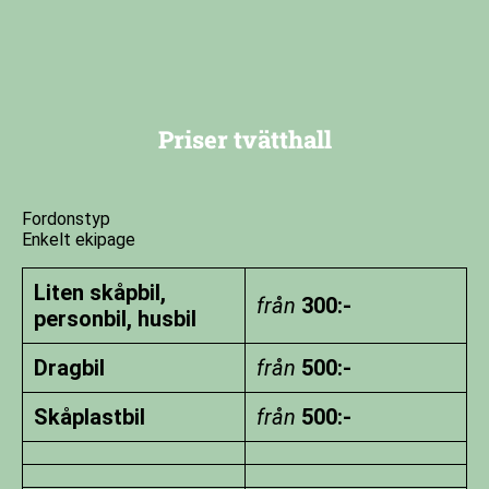
Priser tvätthall
Fordonstyp
Enkelt ekipage
Liten skåpbil,
från
300:-
personbil, husbil
Dragbil
från
500:-
Skåplastbil
från
500:-