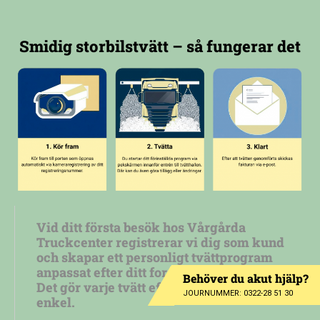
Smidig storbilstvätt – så fungerar det
Vid ditt första besök hos
Vårgårda
Truckcenter
registrerar vi dig som kund
och skapar ett
personligt tvättprogram
anpassat efter ditt fordon och dina behov
.
Behöver du akut hjälp?
Det gör varje tvätt effektiv, skonsam och
JOURNUMMER: 0322-28 51 30
enkel.